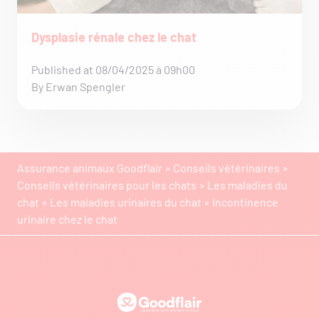
Dysplasie rénale chez le chat
Published at 08/04/2025 à 09h00
By Erwan Spengler
Assurance animaux Goodflair
»
Conseils vétérinaires
»
Conseils vétérinaires pour les chats
»
Les maladies du
chat
»
Les maladies urinaires du chat
»
Incontinence
urinaire chez le chat
Goodflair