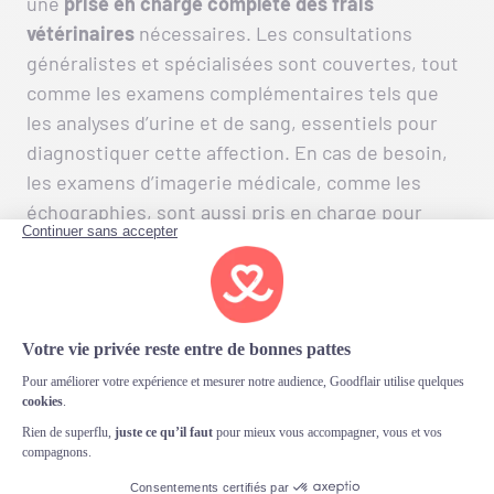
une
prise en charge complète des frais
vétérinaires
nécessaires. Les consultations
généralistes et spécialisées sont couvertes, tout
comme les examens complémentaires tels que
les analyses d’urine et de sang, essentiels pour
diagnostiquer cette affection. En cas de besoin,
les examens d’imagerie médicale, comme les
échographies, sont aussi pris en charge pour
identifier la cause sous-jacente. Si une
intervention chirurgicale est nécessaire,
Goodflair couvre également les opérations
urinaires. Enfin, les médicaments prescrits et les
frais de pharmacie sont inclus, garantissant un
traitement efficace. Attention, en cas d’anomalie
de nature congénitale, les frais vétérinaires ne
seront pas couverts par notre garantie.