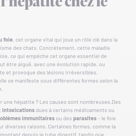
l’hépatite chez le
u foie
, cet organe vital qui joue un rôle clé dans la
bolisme des chats. Concrètement, cette maladie
oie, ce qui empêche cet organe essentiel de
t être aiguë, avec une évolution rapide, ou
te et provoque des lésions irréversibles.
lle se manifeste sous différentes formes selon la
n.
r une hépatite ? Les causes sont nombreuses.Des
x
intoxications
dues à certains médicaments ou
roblèmes immunitaires
ou des
parasites
– le foie
our diverses raisons. Certaines formes, comme la
emontant depuis le tube digestif, tandis que