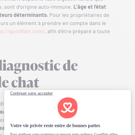
e, sont d’origine auto-immune.
L’âge et l’état
teurs déterminants.
Pour les propriétaires de
eurs un élément à prendre en compte dans le
ps://goodflair.com/
, afin d’être préparé à toute
iagnostic de
le chat
 différents symptômes, et certains signes ne
jaunisse (ictère)
, caractérisée par une coloration
es et des gencives. Votre chat peut aussi
refuser
beaucoup plus
que d’habitude et uriner en grande