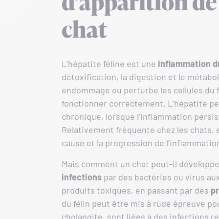
d’apparition de 
chat
L’hépatite féline est une
inflammation d
détoxification, la digestion et le méta
endommage ou perturbe les cellules du f
fonctionner correctement. L’hépatite peu
chronique, lorsque l’inflammation persis
Relativement fréquente chez les chats, e
cause et la progression de l’inflammatio
Mais comment un chat peut-il développe
infections
par des bactéries ou virus au
produits toxiques, en passant par des
p
du félin peut être mis à rude épreuve p
cholangite, sont liées à des infections r