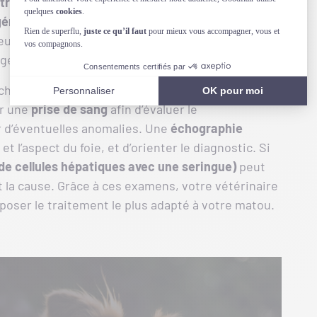
troubles de la coagulation
, un
abdomen distendu
générale
peuvent apparaître. Comme ces
urs maladies, n’hésitez pas à consulter
éger votre petit compagnon.
hat, le vétérinaire devra réaliser plusieurs
r une
prise de sang
afin d’évaluer le
r d’éventuelles anomalies. Une
échographie
et l’aspect du foie, et d’orienter le diagnostic. Si
de cellules hépatiques avec une seringue)
peut
t la cause. Grâce à ces examens, votre vétérinaire
poser le traitement le plus adapté à votre matou.