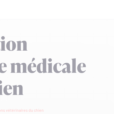
tion
e médicale
ien
ons vétérinaires du chien