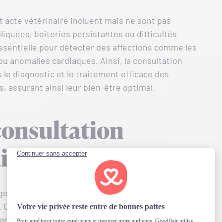
 acte vétérinaire incluent mais ne sont pas
iquées, boiteries persistantes ou difficultés
essentielle pour détecter des affections comme les
u anomalies cardiaques. Ainsi, la consultation
 le diagnostic et le traitement efficace des
 assurant ainsi leur bien-être optimal.
consultation
cale chez le chien
erie médicale chez le chien, il est essentiel que
. Certains examens peuvent nécessiter que
ntir des images stables et claires. Votre