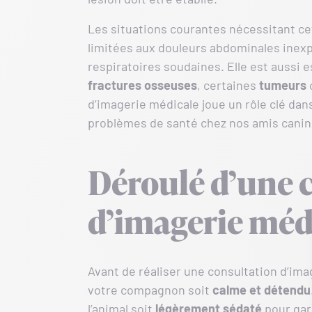
Les situations courantes nécessitant cet
limitées aux douleurs abdominales inexpl
respiratoires soudaines. Elle est aussi 
fractures osseuses
, certaines
tumeurs
o
d’imagerie médicale joue un rôle clé dans
problèmes de santé chez nos amis canins,
Déroulé d’une 
d’imagerie médi
Avant de réaliser une consultation d’imag
votre compagnon soit
calme et détendu
l’animal soit
légèrement
sédaté
pour gara