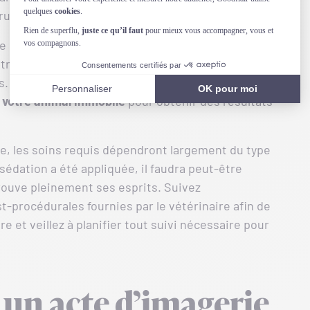
ructions spécifiques avant la procédure.
e le
scanner
, l’
échographe
ou l’
IRM
sont utilisés
tructures internes du corps de votre chien, en
s. Le processus est rapide et non invasif ;
 votre animal immobile
pour obtenir des résultats
le, les soins requis dépendront largement du type
sédation a été appliquée, il faudra peut-être
etrouve pleinement ses esprits. Suivez
procédurales fournies par le vétérinaire afin de
 et veillez à planifier tout suivi nécessaire pour
un acte d’imagerie