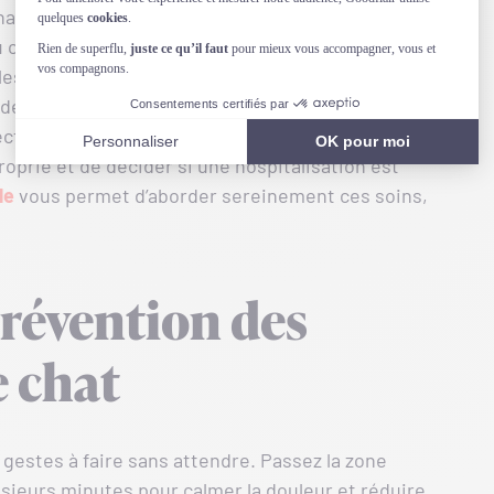
érinaire commence généralement par un examen
du chat pour
évaluer l’étendue et la profondeur de la
les brûlures sont
classées par degrés de gravité
.
es analyses sanguines, peuvent être
fection ou de complications internes. Ce processus
prié et de décider si une hospitalisation est
le
vous permet d’aborder sereinement ces soins,
révention des
e chat
s gestes à faire sans attendre. Passez la zone
sieurs minutes pour calmer la douleur et réduire