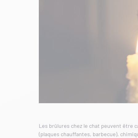
Les brûlures chez le chat peuvent être 
(plaques chauffantes, barbecue), chimiqu