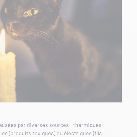
causées par diverses sources : thermiques
es (produits toxiques) ou électriques (fils