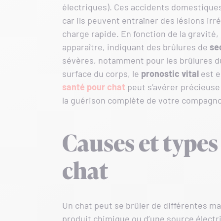
électriques). Ces accidents domestique
car ils peuvent entraîner des lésions irré
charge rapide. En fonction de la gravit
apparaître, indiquant des brûlures de
se
sévères, notamment pour les brûlures du
surface du corps, le
pronostic vital
est e
santé pour chat
peut s’avérer précieuse 
la guérison complète de votre compagn
Causes et types
chat
Un chat peut se brûler de différentes ma
produit chimique ou d’une source élect