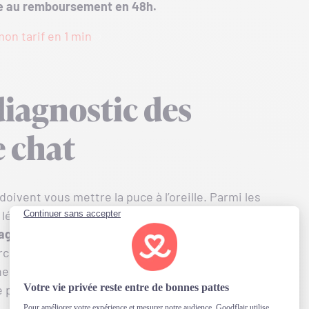
le au remboursement en 48h.
on tarif en 1 min
iagnostic des
e chat
doivent vous mettre la puce à l’oreille. Parmi les
s léchages fréquents de la zone touchée, des
age brûlé
. Face à des
signes de douleur aigüe
–
cher – n’attendez pas pour agir. Une brûlure peut
 infection se développe. En cas de doute, il est
pour évaluer la situation.