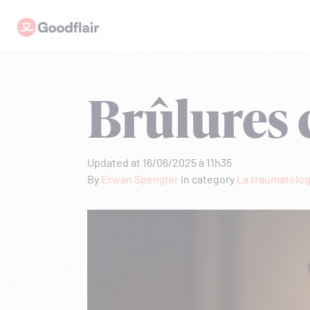
Skip
Goodflair
to
content
Brûlures 
Updated at 16/06/2025 à 11h35
By
Erwan Spengler
in category
La traumatolog