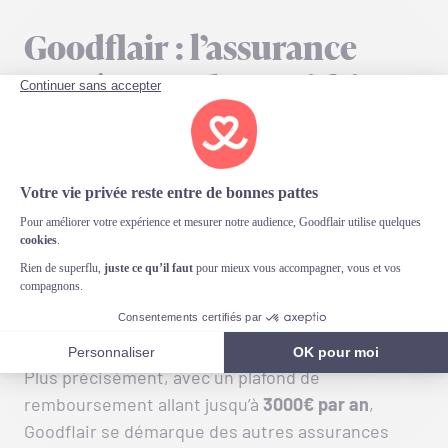
Goodflair : l’assurance
santé pour chat qui fait
vraiment la différence
Goodflair propose une assurance santé pour chat
qui s’adapte aux besoins de votre animal, avec des
options variées pour mieux s’ajuster à votre
budget. Les frais vétérinaires peuvent être pris
en charge
à hauteur de 100%, sans franchise
,
couvrant un large éventail de maladies et
d’accidents, pour une tranquillité d’esprit totale.
Plus précisément, avec un plafond de
remboursement allant jusqu’à
3000€ par an
,
Goodflair se démarque des autres assurances