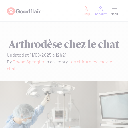
Skip
Goodflair
to
Help
Account
Menu
content
Arthrodèse chez le chat
Updated at 11/08/2025 à 12h21
By
Erwan Spengler
in category
Les chirurgies chez le
chat