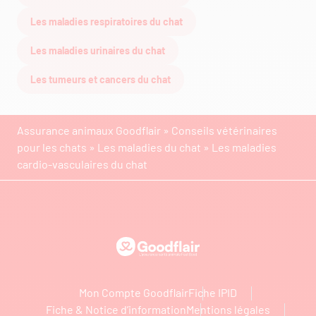
Les maladies respiratoires du chat
Les maladies urinaires du chat
Les tumeurs et cancers du chat
Assurance animaux Goodflair
»
Conseils vétérinaires
pour les chats
»
Les maladies du chat
»
Les maladies
cardio-vasculaires du chat
Goodflair
Mon Compte Goodflair
Fiche IPID
Fiche & Notice d’information
Mentions légales