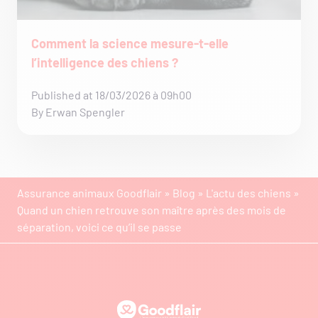
Comment la science mesure-t-elle
l’intelligence des chiens ?
Published at 18/03/2026 à 09h00
By Erwan Spengler
Assurance animaux Goodflair
»
Blog
»
L'actu des chiens
»
Quand un chien retrouve son maître après des mois de
séparation, voici ce qu’il se passe
Goodflair