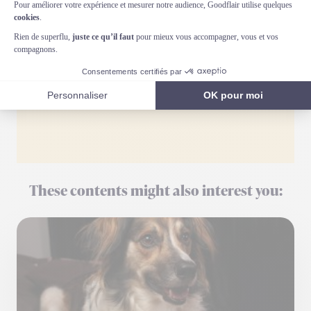
Erwan Spengler
Erwan Spengler est Docteur Vétérinaire, diplômé de
l'École Nationale Vétérinaire de Nantes (2008) et ancien
chirurgien vétérinaire au CHV Saint-Martin. Il est employé
de Goodflair en tant que Responsable Santé Animale, où
il rédige et valide les contenus médicaux du site.
These contents might also interest you: