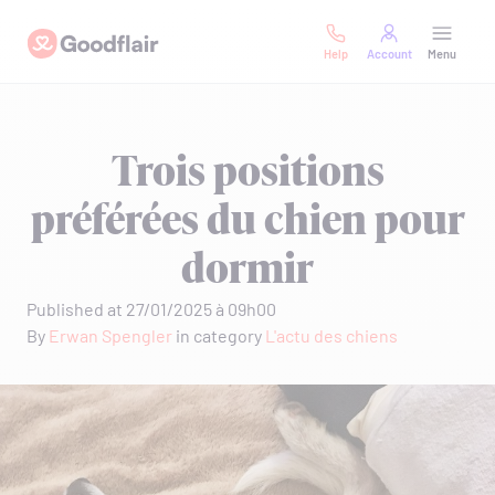
Skip
Goodflair
to
Help
Account
Menu
content
Trois positions
préférées du chien pour
dormir
Published at 27/01/2025 à 09h00
By
Erwan Spengler
in category
L'actu des chiens