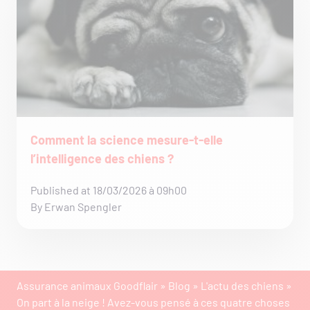
Comment la science mesure-t-elle
l’intelligence des chiens ?
Published at 18/03/2026 à 09h00
By Erwan Spengler
Assurance animaux Goodflair
»
Blog
»
L'actu des chiens
»
On part à la neige ! Avez-vous pensé à ces quatre choses