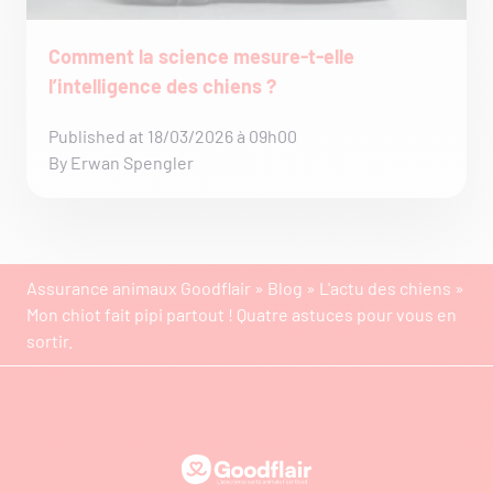
Comment la science mesure-t-elle
l’intelligence des chiens ?
Published at 18/03/2026 à 09h00
By Erwan Spengler
Assurance animaux Goodflair
»
Blog
»
L'actu des chiens
»
Mon chiot fait pipi partout ! Quatre astuces pour vous en
sortir.
Goodflair