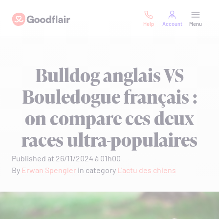
Skip
Goodflair
to
Help
Account
Menu
content
Bulldog anglais VS
Bouledogue français :
on compare ces deux
races ultra-populaires
Published at 26/11/2024 à 01h00
By
Erwan Spengler
in category
L'actu des chiens