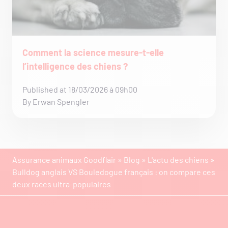
Comment la science mesure-t-elle
l’intelligence des chiens ?
Published at 18/03/2026 à 09h00
By Erwan Spengler
Assurance animaux Goodflair
»
Blog
»
L'actu des chiens
»
Bulldog anglais VS Bouledogue français : on compare ces
deux races ultra-populaires