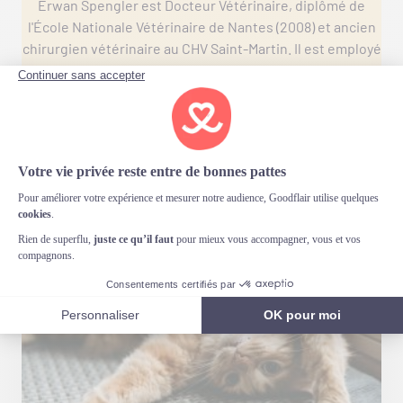
Erwan Spengler est Docteur Vétérinaire, diplômé de
l'École Nationale Vétérinaire de Nantes (2008) et ancien
chirurgien vétérinaire au CHV Saint-Martin. Il est employé
de Goodflair en tant que Responsable Santé Animale, où
il rédige et valide les contenus médicaux du site.
These contents might also interest you: