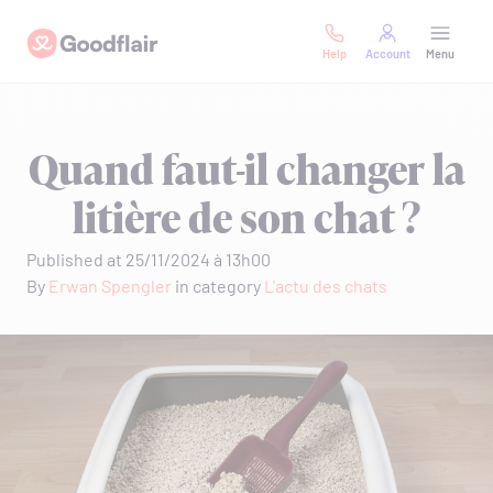
Skip
Goodflair
to
Help
Account
Menu
content
Quand faut-il changer la
litière de son chat ?
Published at 25/11/2024 à 13h00
By
Erwan Spengler
in category
L'actu des chats