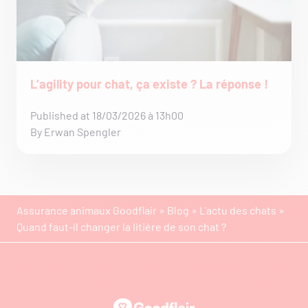
L’agility pour chat, ça existe ? La réponse !
Published at 18/03/2026 à 13h00
By Erwan Spengler
Assurance animaux Goodflair
»
Blog
»
L'actu des chats
»
Quand faut-il changer la litière de son chat ?
Goodflair