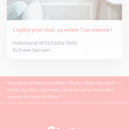
L’agility pour chat, ça existe ? La réponse !
Published at 18/03/2026 à 13h00
By Erwan Spengler
Assurance animaux Goodflair
»
Blog
»
L'actu des chats
»
Alerte 14 juillet ! Comment rassurer votre chat quand
tonnent les feux d’artifice ?